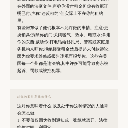
在外面的法庭文件;声称你没付租金但你有收据证
明已付;声称"违反租约"但实际上不在你的租约
里。
有些房东做了他们根本不允许做的事情。注意:更
换锁具;拆除你的门;关闭暖气、热水、电或水;拿走
你的东西;威胁你;打电话给移民局、警察或家庭服
务机构来吓你;拒绝接受租金然后提起未付款诉讼;
因为你要求维修或报告违规而报复你。这些在美
国每一个州都是违法的,其中许多可能导致房东被
起诉、罚款或被控犯罪。
对你的案件意味着什么
这对你意味着什么,以及处于你这种情况的人通常
会怎么做:
1. 不要仅仅因为收到通知或一张纸就离开。法律
给你时间。利用它。