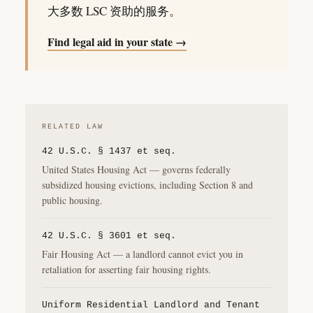
大多数 LSC 资助的服务。
Find legal aid in your state →
RELATED LAW
42 U.S.C. § 1437 et seq.
United States Housing Act — governs federally
subsidized housing evictions, including Section 8 and
public housing.
42 U.S.C. § 3601 et seq.
Fair Housing Act — a landlord cannot evict you in
retaliation for asserting fair housing rights.
Uniform Residential Landlord and Tenant