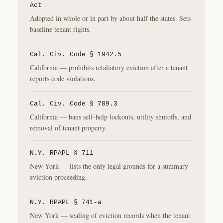
Act
Adopted in whole or in part by about half the states. Sets
baseline tenant rights.
Cal. Civ. Code § 1942.5
California — prohibits retaliatory eviction after a tenant
reports code violations.
Cal. Civ. Code § 789.3
California — bans self-help lockouts, utility shutoffs, and
removal of tenant property.
N.Y. RPAPL § 711
New York — lists the only legal grounds for a summary
eviction proceeding.
N.Y. RPAPL § 741-a
New York — sealing of eviction records when the tenant