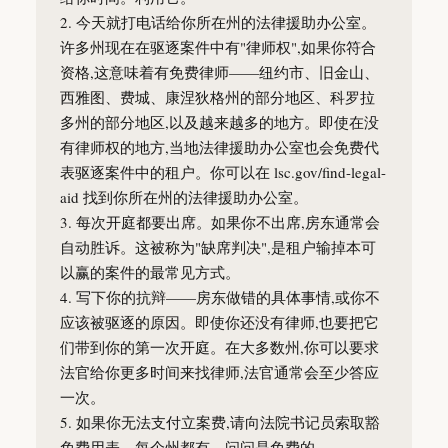
2. 今天就打电话给你所在州的法律援助办公室。
许多州现在在驱逐案件中有"律师权",如果你符合
资格,这意味着有免费律师——纽约市、旧金山、
西雅图、费城、康涅狄格州的部分地区、科罗拉
多州的部分地区,以及越来越多的地方。即使在没
有律师权的地方,当地法律援助办公室也会免费代
表驱逐案件中的租户。你可以在 lsc.gov/find-legal-
aid 找到你所在州的法律援助办公室。
3. 每次开庭都要出席。如果你不出席,房东通常会
自动胜诉。这被称为"缺席判决",是租户输掉本可
以赢的案件的最常见方式。
4. 写下你的抗辩——房东做错的具体事情,或你不
应该被驱逐的原因。即使你还没有律师,也要把它
们带到你的第一次开庭。在大多数州,你可以要求
法官给你更多时间来找律师,法官通常会至少答应
一次。
5. 如果你无法支付立案费,请向法院书记员索取豁
免费用表。每个州都有。问问是免费的。