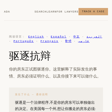
ADA
SEARCH
LEARN
FOR LAWYERS
TRACK A CASE
阅读语言：
English
·
Español
·
中文
·
العربية
·
Português
·
Français
·
हिन्दी
·
فارسی
驱逐抗辩
你的房东正试图驱逐你。这里解释了实际发生的事
情、房东必须证明什么、以及你接下来可以做什么。
发生了什么 — 通俗说明
驱逐是一个法律程序,不是你的房东可以单独做出
的决定。在美国每一个州,想让你搬走的房东必须: