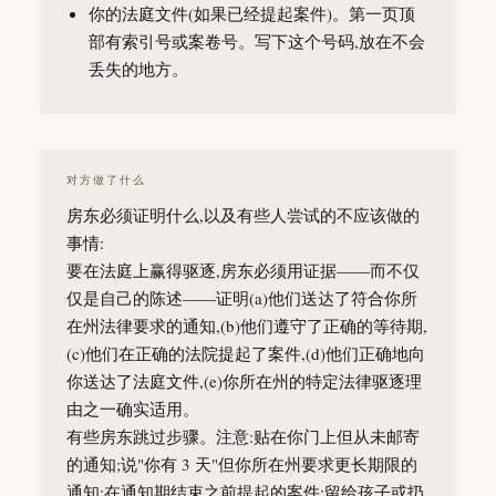
你的法庭文件(如果已经提起案件)。第一页顶
部有索引号或案卷号。写下这个号码,放在不会
丢失的地方。
对方做了什么
房东必须证明什么,以及有些人尝试的不应该做的
事情:
要在法庭上赢得驱逐,房东必须用证据——而不仅
仅是自己的陈述——证明(a)他们送达了符合你所
在州法律要求的通知,(b)他们遵守了正确的等待期,
(c)他们在正确的法院提起了案件,(d)他们正确地向
你送达了法庭文件,(e)你所在州的特定法律驱逐理
由之一确实适用。
有些房东跳过步骤。注意:贴在你门上但从未邮寄
的通知;说"你有 3 天"但你所在州要求更长期限的
通知;在通知期结束之前提起的案件;留给孩子或扔